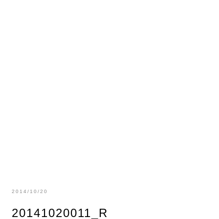
2014/10/20
20141020011_R