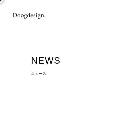
20141020011_R
NEWS
ニュース