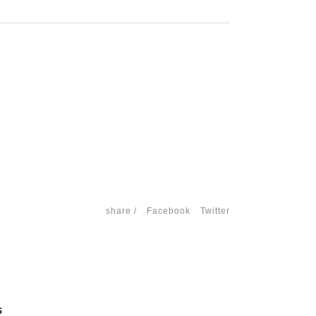
share /
Facebook
Twitter
S