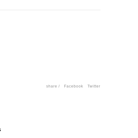
share /
Facebook
Twitter
S