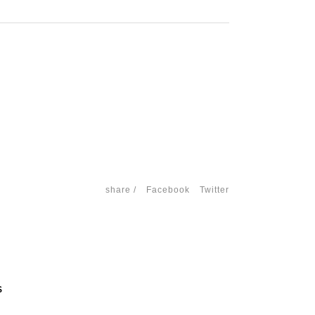
share /
Facebook
Twitter
S