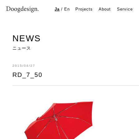
RD_7_50
Ja
/
En
Projects
About
Service
NEWS
ニュース
2015/04/27
RD_7_50