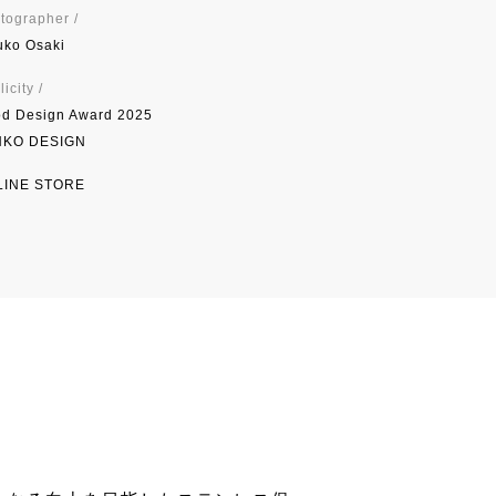
tographer /
uko Osaki
icity /
d Design Award 2025
NKO DESIGN
LINE STORE