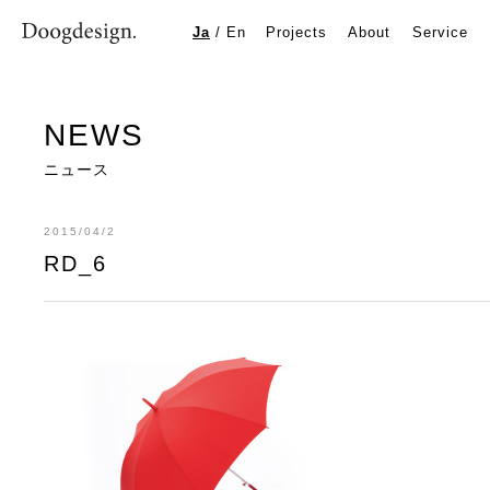
RD_6
Ja
/
En
Projects
About
Service
NEWS
ニュース
2015/04/2
RD_6